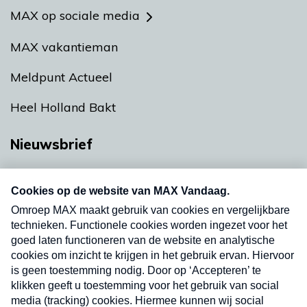
MAX op sociale media
MAX vakantieman
Meldpunt Actueel
Heel Holland Bakt
Nieuwsbrief
Neem hier een gratis abonnement op onze
nieuwsbrief. Elke vrijdag- en dinsdagochtend in
uw mailbox.
Verzend