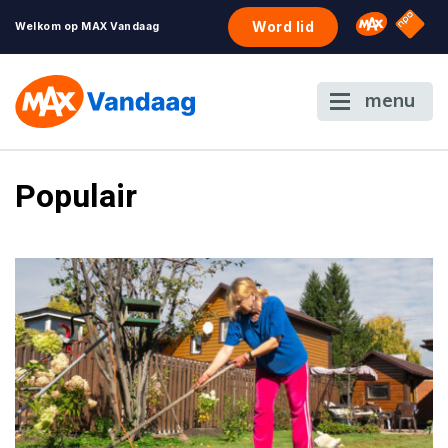
NPO S
Omroep 
Word lid
Welkom op MAX Vandaag
menu
Populair