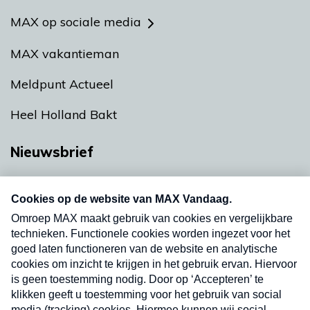
MAX op sociale media
MAX vakantieman
Meldpunt Actueel
Heel Holland Bakt
Nieuwsbrief
Neem hier een gratis abonnement op onze
nieuwsbrief. Elke vrijdag- en dinsdagochtend in
uw mailbox.
Verzend