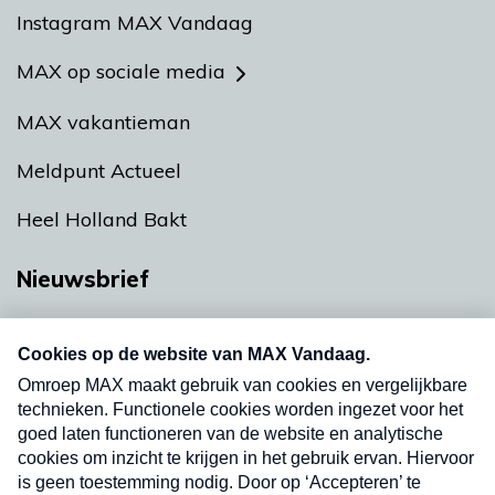
Instagram MAX Vandaag
MAX op sociale media
MAX vakantieman
Meldpunt Actueel
Heel Holland Bakt
Nieuwsbrief
Neem hier een gratis abonnement op onze
nieuwsbrief. Elke vrijdag- en dinsdagochtend in
uw mailbox.
Verzend