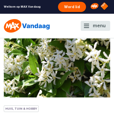
NPO S
Omroep 
Word lid
Welkom op MAX Vandaag
menu
HUIS, TUIN & HOBBY