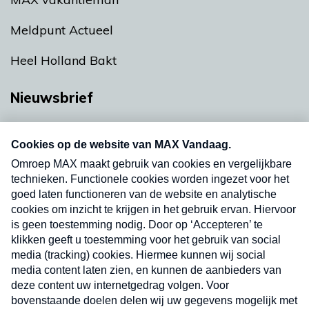
Meldpunt Actueel
Heel Holland Bakt
Nieuwsbrief
Neem hier een gratis abonnement op onze
nieuwsbrief. Elke vrijdag- en dinsdagochtend in
uw mailbox.
Verzend