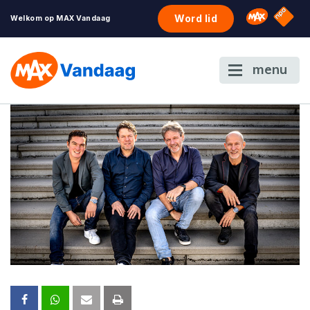
NPO S
Omroep 
Word lid
Welkom op MAX Vandaag
menu