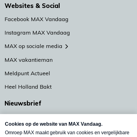
Websites & Social
Facebook MAX Vandaag
Instagram MAX Vandaag
MAX op sociale media
MAX vakantieman
Meldpunt Actueel
Heel Holland Bakt
Nieuwsbrief
Neem hier een gratis abonnement op onze
nieuwsbrief. Elke vrijdag- en dinsdagochtend in
uw mailbox.