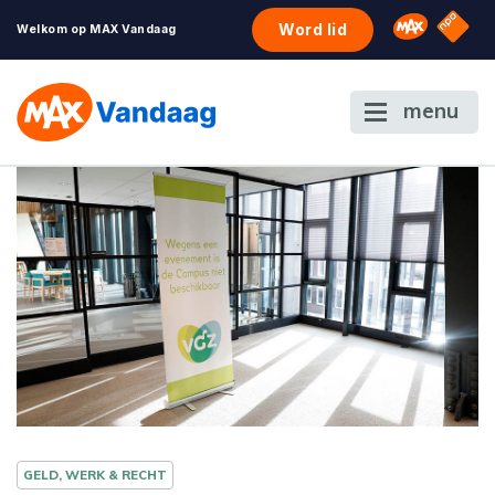
NPO S
Omroep 
Word lid
Welkom op MAX Vandaag
menu
GELD, WERK & RECHT