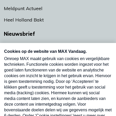
Meldpunt Actueel
Heel Holland Bakt
Nieuwsbrief
Neem hier een gratis abonnement op onze
nieuwsbrief. Elke vrijdag- en dinsdagochtend in
uw mailbox.
Verzend