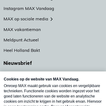
Instagram MAX Vandaag
MAX op sociale media
MAX vakantieman
Meldpunt Actueel
Heel Holland Bakt
Nieuwsbrief
Neem hier een gratis abonnement op onze
nieuwsbrief. Elke vrijdag- en dinsdagochtend in
uw mailbox.
Verzend