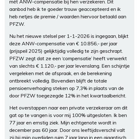
mét ANW-compensatie bij hen verzekeren. Dit
aanbod heb ik te goeder trouw geaccepteerd en ik
heb netjes de premie / waarden hiervoor betaald aan
PFZW.
Nu het nieuwe stelsel per 1-1-2026 is ingegaan, blijkt
deze ANW-compensatie van € 10.856,- per jaar
(prijspeil 2025) gelijktijdig volledig te zijn geschrapt.
PFZW zegt dat ze een ‘compensatie’ heeft verwerkt
van slechts € 1.120,- per jaar levenslang. Een schijntje
vergeleken met de afspraak, en de berekening
ontbreekt volledig. Bovendien blijft de totale
pensioenverhoging steken op 7,3% in plaats van de
door PFZW toegezegde 12% in het kwartaalbericht.
Het overstappen naar een private verzekeraar om dit
gat op te vangen is voor mij 100% uitgesloten. Ik ben
77 jaar en ernstig ziek. Mijn echtgenote wordt in
december pas 60 jaar. Door ons leeftijdsverschil valt
zij bij mijn overlijden ruim 7 jaar lang in een gigantisch