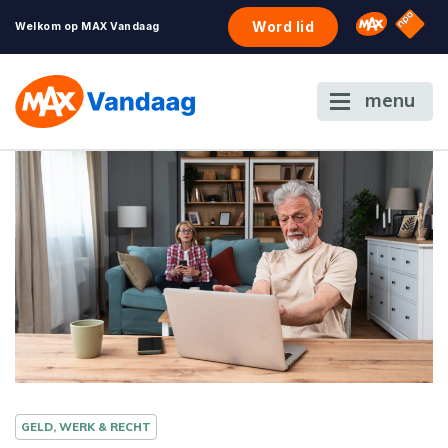
NPO S
Omroep 
Word lid
Welkom op MAX Vandaag
menu
GELD, WERK & RECHT