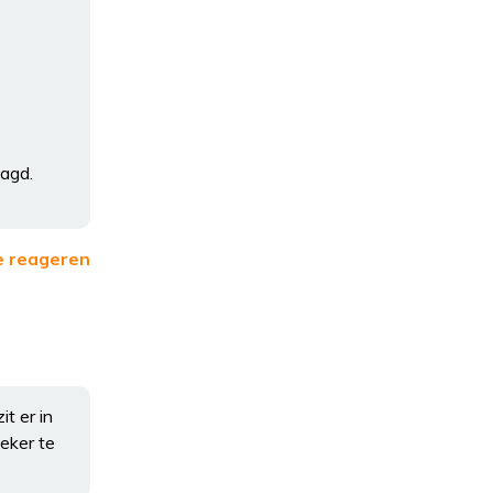
aagd.
e reageren
t er in
eker te