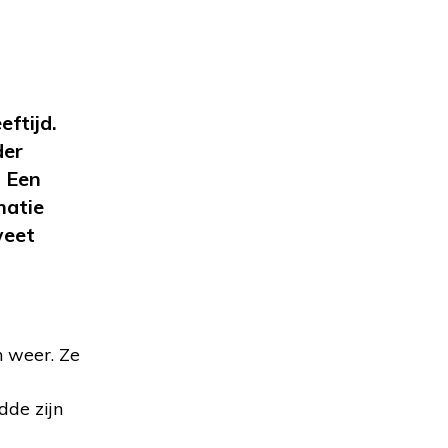
ftijd.
der
. Een
matie
weet
h weer. Ze
dde zijn