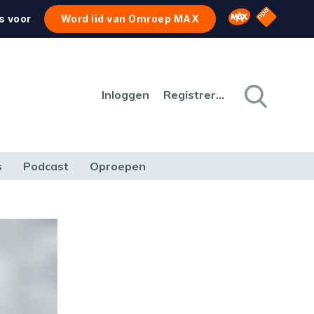
NPO Star
Omroep MAX
s voor
Word lid van Omroep MAX
Inloggen
Registreren
s
Podcast
Oproepen
CULTUUR
NATUUR & MILIEU
REIZEN & VERKEER