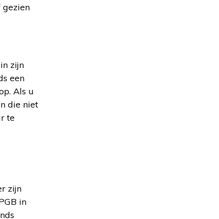
 gezien
n zijn
ds een
op. Als u
n die niet
r te
r zijn
 PGB in
onds