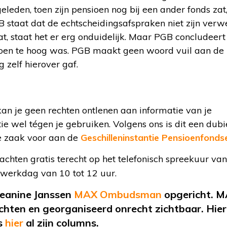
 geleden, toen zijn pensioen nog bij een ander fonds zat
 staat dat de echtscheidingsafspraken niet zijn verwe
at, staat het er erg onduidelijk. Maar PGB concludeert
sioen te hoog was. PGB maakt geen woord vuil aan de
 zelf hierover gaf.
an je geen rechten ontlenen aan informatie van je
e wel tégen je gebruiken. Volgens ons is dit een dub
e zaak voor aan de
Geschilleninstantie Pensioenfonds
chten gratis terecht op het telefonisch spreekuur v
e werkdag van 10 tot 12 uur.
Jeanine Janssen
MAX Ombudsman
opgericht
. 
ten en georganiseerd onrecht zichtbaar. Hier
s
hier
al
zijn columns.