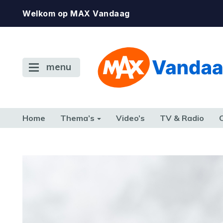
Welkom op MAX Vandaag
menu
Home
Thema’s
Video’s
TV & Radio
CONSUMENT
ETEN & DRINKEN
FAMILIE & RELATIE
GELD, W
TERUG NAAR TOEN