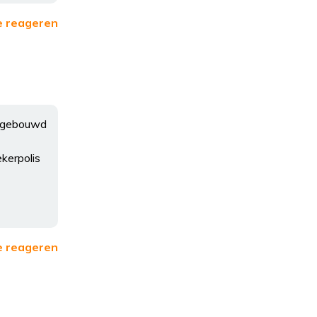
e reageren
 opgebouwd
kerpolis
e reageren