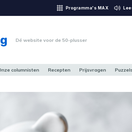
Programma's MAX
Lee
Dé website voor de 50-plusser
Onze columnisten
Recepten
Prijsvragen
Puzzel
ERK & RECHT
GEZONDHEID & SPORT
HUIS, TUIN & HOBBY
MEDIA & 