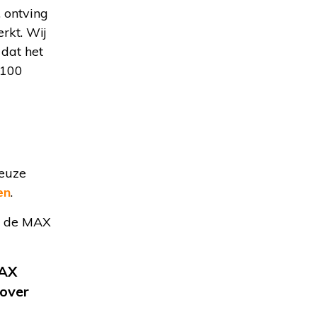
, ontving
rkt. Wij
 dat het
 100
ieuze
en
.
an de MAX
MAX
over