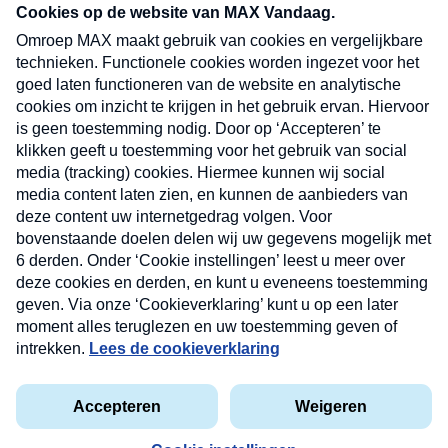
nieuwsbrief. Elke vrijdag- en dinsdagochtend in
uw mailbox.
Verzend
Nieuwsbrief
Neem hier een gratis abonnement op onze
nieuwsbrief. Elke vrijdag- en dinsdagochtend in uw
mailbox.
Contact
Algemene voorwaarden
Privacyverklaring
Cookieverklaring
Kwetsbaarheid melden
privacyverklaring
Copyright © 2026 MAX Vandaag -
Omroep MAX