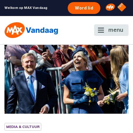
NPO S
Omroep 
Word lid
Welkom op MAX Vandaag
menu
MEDIA & CULTUUR