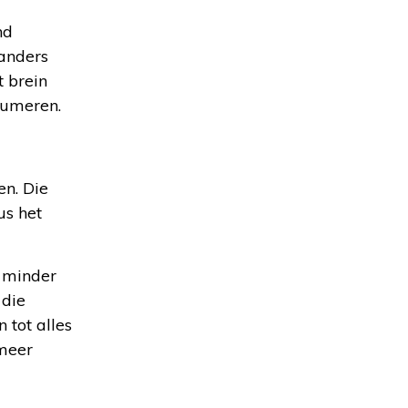
nd
(anders
t brein
sumeren.
en. Die
us het
 minder
 die
 tot alles
 meer