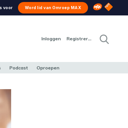
NPO Star
Omroep MAX
s voor
Word lid van Omroep MAX
Inloggen
Registreren
s
Podcast
Oproepen
CULTUUR
NATUUR & MILIEU
REIZEN & VERKEER