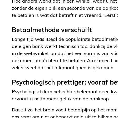
Hoe anders werkt dat in een winkel, waar u het
zonder de eigen blik een seconde van de aankoo
te betalen is wat dat betreft niet vreemd. ‘Eerst z
Betaalmethode verschuift
Lange tijd was iDeal de populairste betaalmeth
de eigen bank werkt technisch top, dankzij de v
in de webwinkel, omdat het een vorm is van vóór
gekomen: om áchteraf te betalen. Afrekenen hoeft
zeker weet dat het allemaal goed is gekomen.
Psychologisch prettiger: vooraf be
Psychologisch kan het echter helemaal geen kwa
ervaart u netto meer geluk van de aankoop.
Dat zit zo, het brein voelt betaalpijn op het m
ons remt om niet onbeperkt geld uit te blijven g