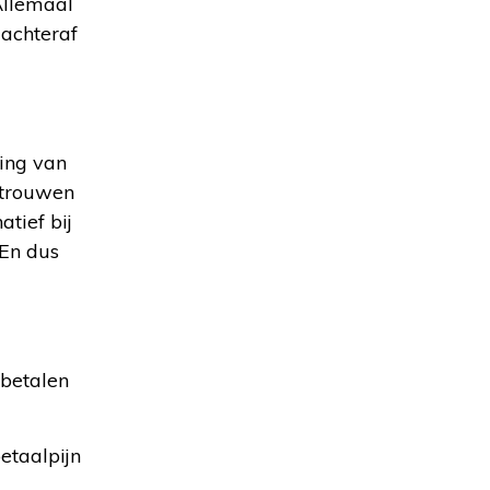
Allemaal
 achteraf
ving van
ertrouwen
tief bij
 En dus
 betalen
etaalpijn