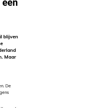
f een
l blijven
de
derland
en. Maar
en. De
lgens