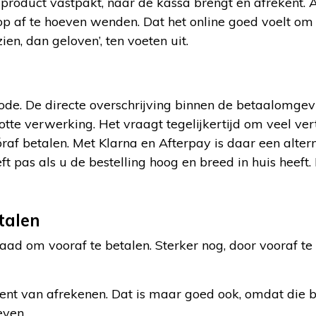
 product vastpakt, naar de kassa brengt en afrekent. 
p af te hoeven wenden. Dat het online goed voelt om
ien, dan geloven’, ten voeten uit.
ode. De directe overschrijving binnen de betaalomge
lotte verwerking. Het vraagt tegelijkertijd om veel v
af betalen. Met Klarna en Afterpay is daar een alterna
 pas als u de bestelling hoog en breed in huis heeft.
talen
ad om vooraf te betalen. Sterker nog, door vooraf te
oment van afrekenen. Dat is maar goed ook, omdat die b
even.