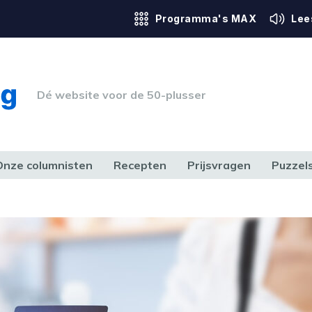
Programma's MAX
Lee
Dé website voor de 50-plusser
Onze columnisten
Recepten
Prijsvragen
Puzzel
ERK & RECHT
GEZONDHEID & SPORT
HUIS, TUIN & HOBBY
MEDIA & 