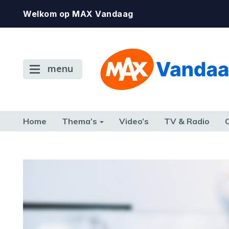
Welkom op MAX Vandaag
menu
Home
Thema’s
Video’s
TV & Radio
CONSUMENT
ETEN & DRINKEN
FAMILIE & RELATIE
GELD, W
TERUG NAAR TOEN