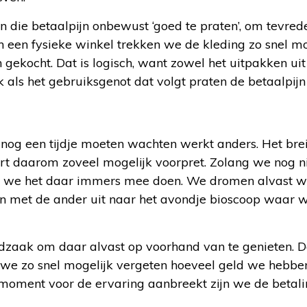
 die betaalpijn onbewust ‘goed te praten’, om tevred
 een fysieke winkel trekken we de kleding zo snel mo
gekocht. Dat is logisch, want zowel het uitpakken uit
k als het gebruiksgenot dat volgt praten de betaalpijn
nog een tijdje moeten wachten werkt anders. Het bre
t daarom zoveel mogelijk voorpret. Zolang we nog ni
 we het daar immers mee doen. We dromen alvast we
en met de ander uit naar het avondje bioscoop waar 
odzaak om daar alvast op voorhand van te genieten. D
t we zo snel mogelijk vergeten hoeveel geld we hebbe
moment voor de ervaring aanbreekt zijn we de betal