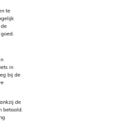
en te
gelijk
 de
 goed.
in
ets in
g bij de
we
ankzij de
n betaald.
ing