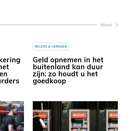
Meer
REIZEN & VERKEER
kering
Geld opnemen in het
met
buitenland kan duur
ren
zijn: zo houdt u het
urders
goedkoop