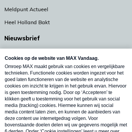
Meldpunt Actueel
Heel Holland Bakt
Nieuwsbrief
Neem hier een gratis abonnement op onze
nieuwsbrief. Elke vrijdag- en dinsdagochtend in
uw mailbox.
Verzend