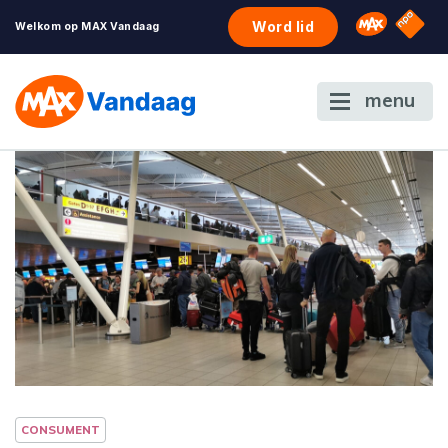
NPO S
Omroep 
Word lid
Welkom op MAX Vandaag
menu
CONSUMENT