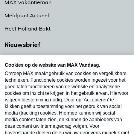
MAX vakantieman
Meldpunt Actueel
Heel Holland Bakt
Nieuwsbrief
Neem hier een gratis abonnement op onze
nieuwsbrief. Elke vrijdag- en dinsdagochtend in
uw mailbox.
Verzend