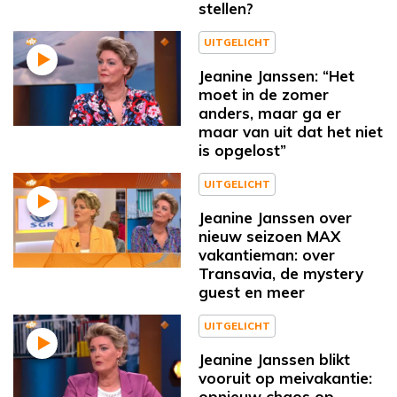
stellen?
UITGELICHT
Jeanine Janssen: “Het
moet in de zomer
anders, maar ga er
maar van uit dat het niet
is opgelost”
UITGELICHT
Jeanine Janssen over
nieuw seizoen MAX
vakantieman: over
Transavia, de mystery
guest en meer
UITGELICHT
Jeanine Janssen blikt
vooruit op meivakantie:
opnieuw chaos op