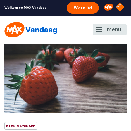
NPO S
Omroep 
Word lid
Welkom op MAX Vandaag
menu
ETEN & DRINKEN