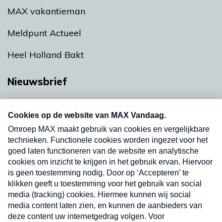
MAX vakantieman
Meldpunt Actueel
Heel Holland Bakt
Nieuwsbrief
Neem hier een gratis abonnement op onze
nieuwsbrief. Elke vrijdag- en dinsdagochtend in
uw mailbox.
Verzend