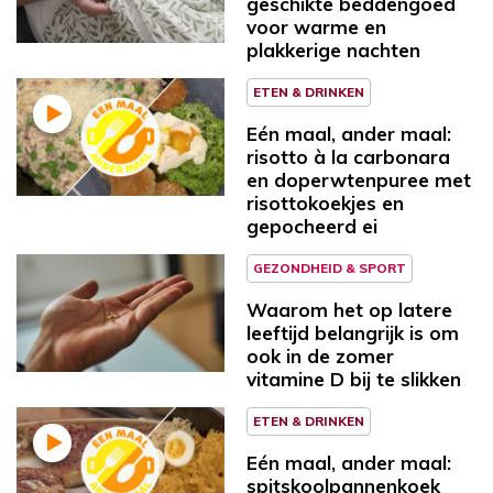
geschikte beddengoed
voor warme en
plakkerige nachten
ETEN & DRINKEN
Eén maal, ander maal:
risotto à la carbonara
en doperwtenpuree met
risottokoekjes en
gepocheerd ei
GEZONDHEID & SPORT
Waarom het op latere
leeftijd belangrijk is om
ook in de zomer
vitamine D bij te slikken
ETEN & DRINKEN
Eén maal, ander maal:
spitskoolpannenkoek