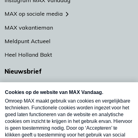
Instagram MAX Vandaag
MAX op sociale media
MAX vakantieman
Meldpunt Actueel
Heel Holland Bakt
Nieuwsbrief
Neem hier een gratis abonnement op onze
nieuwsbrief. Elke vrijdag- en dinsdagochtend in
uw mailbox.
Verzend