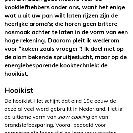
kookliefhebbers onder ons, want het enige
wat u uit uw pan wilt laten rijzen zijn de
heerlijke aroma’s; die horen geen bittere
nasmaak achter te laten in de vorm van een
hoge rekening. Daarom pleit ik wederom
voor “koken zoals vroeger”! Ik doel niet op
de alom bekende spruitjeslucht, maar op de
energiebesparende kooktechniek: de
hooikist.
Hooikist
De hooikist. Het schijnt dat eind 19
e
eeuw de
deze al veel werd gebruikt in Nederland. Het is
de ultieme vorm van
slow cooking
en van
brandstofbesparing. Vooral bedoeld voor
gerechten die lange tijd op laag vuur moeten