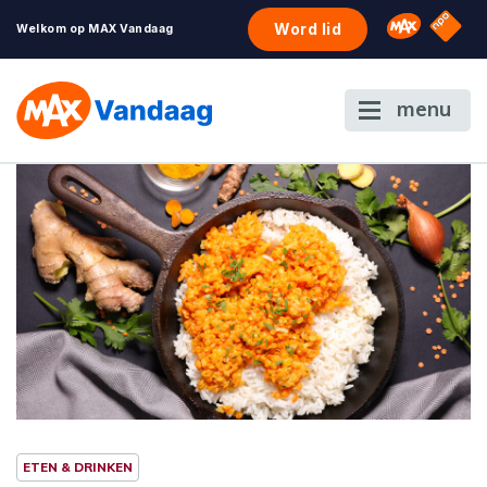
NPO S
Omroep 
Word lid
Welkom op MAX Vandaag
menu
ETEN & DRINKEN