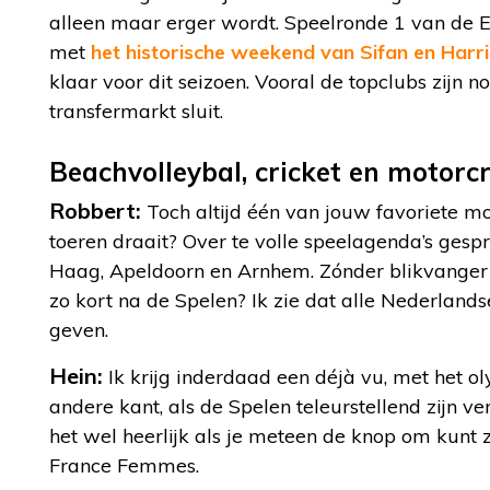
alleen maar erger wordt. Speelronde 1 van de Er
met
het historische weekend van Sifan en Harr
klaar voor dit seizoen. Vooral de topclubs zijn 
transfermarkt sluit.
Beachvolleybal, cricket en motor
Robbert:
Toch altijd één van jouw favoriete mom
toeren draait? Over te volle speelagenda’s gesp
Haag, Apeldoorn en Arnhem. Zónder blikvanger de
zo kort na de Spelen? Ik zie dat alle Nederland
geven.
Hein:
Ik krijg inderdaad een déjà vu, met het o
andere kant, als de Spelen teleurstellend zijn v
het wel heerlijk als je meteen de knop om kunt 
France Femmes.