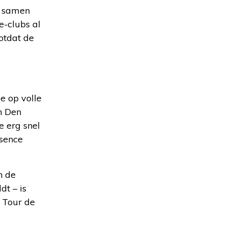
t samen
ie-clubs al
totdat de
e op volle
n Den
e erg snel
ésence
n de
dt – is
e Tour de