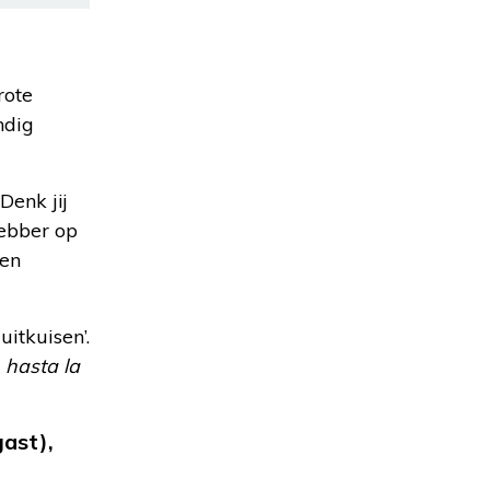
rote
ndig
Denk jij
hebber op
men
itkuisen’.
,
hasta la
ast),