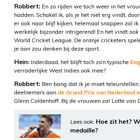
Robbert:
En zo rijden we toch weer in het vro
hadden. Schakel ik, als je het niet erg vindt, do
er ook naar blijf kijken, helemaal snappen zal ik
werkelijk bijzonder intrigerend! En het vindt ook 
World Cricket League. De oranje cricketers spel
je aan zou denken bij deze sport.
Hein:
Inderdaad, het blijft toch zo’n typische
Eng
verraderlijke West Indies ook mee?
Robbert:
Ben bang dat ik je moet teleurstelle
deelnemers aan
de Grand Prix van Nederland 
Glenn Coldenhoff. Bij de vrouwen zal Lotte van D
Hoe zit het? W
Lees ook:
medaille?