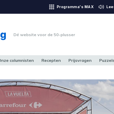
Programma's MAX
Lee
Dé website voor de 50-plusser
Onze columnisten
Recepten
Prijsvragen
Puzzel
ERK & RECHT
GEZONDHEID & SPORT
HUIS, TUIN & HOBBY
MEDIA & 