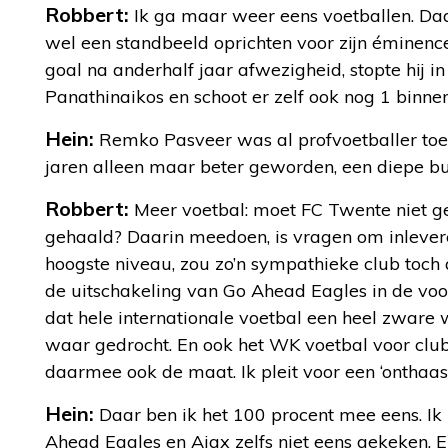
Robbert:
Ik ga maar weer eens voetballen. Da
wel een standbeeld oprichten voor zijn éminence
goal na anderhalf jaar afwezigheid, stopte hij
Panathinaikos en schoot er zelf ook nog 1 binnen
Hein:
Remko Pasveer was al profvoetballer toen
jaren alleen maar beter geworden, een diepe b
Robbert:
Meer voetbal: moet FC Twente niet ge
gehaald? Daarin meedoen, is vragen om inleveren
hoogste niveau, zou zo’n sympathieke club toch 
de uitschakeling van Go Ahead Eagles in de voo
dat hele internationale voetbal een heel zware w
waar gedrocht. En ook het WK voetbal voor clubs 
daarmee ook de maat. Ik pleit voor een ‘onthaa
Hein:
Daar ben ik het 100 procent mee eens. I
Ahead Eagles en Ajax zelfs niet eens gekeken. Er 