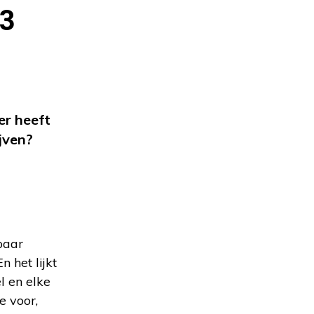
 3
er heeft
jven?
paar
 het lijkt
l en elke
e voor,