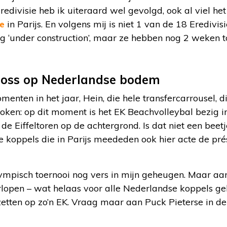
edivisie heb ik uiteraard wel gevolgd, ook al viel he
ie
in Parijs. En volgens mij is niet 1 van de 18 Eredivis
nog ‘under construction’, maar ze hebben nog 2 weken 
cross op Nederlandse bodem
enten in het jaar, Hein, die hele transfercarrousel, di
roken: op dit moment is het EK Beachvolleybal bezig i
 Eiffeltoren op de achtergrond. Is dat niet een beetj
se koppels die in Parijs meededen ook hier acte de pr
lympisch toernooi nog vers in mijn geheugen. Maar aa
erlopen – wat helaas voor alle Nederlandse koppels gel
zetten op zo’n EK. Vraag maar aan Puck Pieterse in d