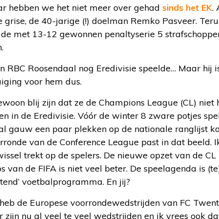
ar hebben we het niet meer over gehad
sinds het EK
.
 grise, de 40-jarige (!) doelman Remko Pasveer. Teru
 in de met 13-12 gewonnen penaltyserie 5 strafschopp
.
 RBC Roosendaal nog Eredivisie speelde… Maar hij is 
uiging voor hem dus.
woon blij zijn dat ze de Champions League (CL) niet
 in de Eredivisie. Vóór de winter 8 zware potjes spe
al gauw een paar plekken op de nationale ranglijst k
rronde van de Conference League past in dat beeld. I
issel trekt op de spelers. De nieuwe opzet van de CL 
van de FIFA is niet veel beter. De speelagenda is (te
stend’ voetbalprogramma. En jij?
k heb de Europese voorrondewedstrijden van FC Twent
zijn nu al veel te veel wedstrijden en ik vrees ook da