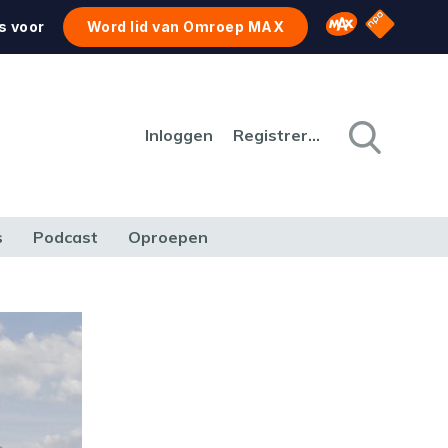
NPO Star
Omroep MAX
s voor
Word lid van Omroep MAX
Inloggen
Registreren
s
Podcast
Oproepen
CULTUUR
NATUUR & MILIEU
REIZEN & VERKEER