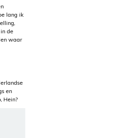
en
oe lang ik
lling,
 in de
nden waar
derlandse
gs en
, Hein?