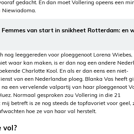
 vooraf gedacht. En dan moet Vollering opeens een mi
ia Niewiadoma.
 Femmes van start in snikheet Rotterdam: en wi
h nog leeggereden voor ploeggenoot Lorena Wiebes,
 niet waar kan maken, is er dan nog een andere Neder
ekende Charlotte Kool. En als er dan eens een niet-
dienst van een Nederlandse ploeg. Blanka Vas heeft gi
a een vervelende valpartij van haar ploeggenoot Vol
Huez. Normaal gesproken zou Vollering in die 21
ij betreft is ze nog steeds de topfavoriet voor geel, z
afwachten hoe ze van haar val herstelt.
 vol?