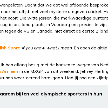
uwenpeloton. Dacht dat we dat wel afdoende besprok
or naar het altijd met veel mysterie omgeven cricket. H
 het nooit. Die witte jassen, die merkwaardige puntente
nog in ons land plaats, in Voorburg om precies te zijn,
en tegen de VS en Canada, niet direct de eerste 2 la
lish Sport
,
if you know what I mean
. En doen de altijd
n. Ik ben allang bezig met de kansen te wegen van Ne
in Arnhem
in de MXGP van dit weekend: Jeffrey Herlin
runen weer ‘oerend hard’ gaan. Had jij nog een kijktip
aarom bijten veel olympische sporters in hun