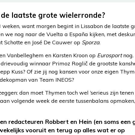
 de laatste grote wielerronde?
3 weken, want morgen begint in Lissabon de laatste g
en we nog naar de Vuelta a España kijken, met desku
 Schotte en José De Cauwer op
Sporza
.
oen Vanbelleghem en Karsten Kroon op
Eurosport
nog. 
n, dat drievoudig winnaar Primoz Roglič de grootste kans
Sepp Kuss? Of zie jij nog kansen voor onze eigen Thy
 medekopman van Team INEOS?
eggen: dan moet Thymen toch wel ‘serieus zijn tenen u
 gaan volgende week de eerste tussenbalans opmaken
en redacteuren Robbert en Hein (en soms een g
wekelijks vooruit en terug op alles wat er op