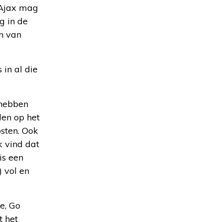
 Ajax mag
g in de
en van
in al die
 hebben
len op het
osten. Ook
k vind dat
is een
) vol en
e, Go
t het