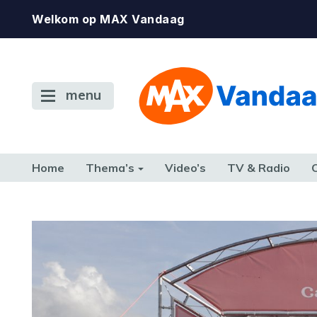
Welkom op MAX Vandaag
menu
Home
Thema’s
Video’s
TV & Radio
CONSUMENT
ETEN & DRINKEN
FAMILIE & RELATIE
GELD, W
TERUG NAAR TOEN