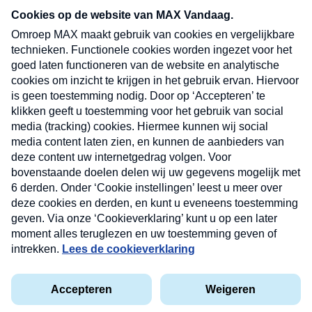
nieuwsbrief. Elke vrijdag- en dinsdagochtend in
uw mailbox.
Verzend
Nieuwsbrief
Neem hier een gratis abonnement op onze
nieuwsbrief. Elke vrijdag- en dinsdagochtend in uw
mailbox.
Contact
Algemene voorwaarden
Privacyverklaring
Cookieverklaring
Kwetsbaarheid melden
privacyverklaring