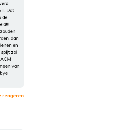
verd
ST. Dat
p de
ld!!!
s zouden
rden, dan
dienen en
spijt zal
de ACM
omeen van
ebye
e reageren