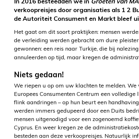
In 2016 besteedden we in
Groeten van M
verkoopreisjes door organisaties als 1 2 
de Autoriteit Consument en Markt bleef uit
Het gaat om dit soort praktijken: mensen werde
de verleiding werden gebracht om dure pleisters
gewonnen: een reis naar Turkije, die bij nalezi
annuleerden op tijd, maar kregen de administrat
Niets gedaan!
We riepen u op om uw klachten te melden. We 
Europees Consumenten Centrum een volledige lij
flink aandringen – op hun beurt een handhavin
werden immers gedupeerd door een Duits bedri
mensen uitgenodigd voor een zogenoemd koffiefe
Cyprus. En weer kregen ze de administratiekos
besteden aan deze verkoopreisjes. Natuurlijk in