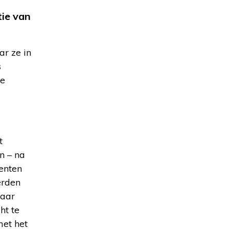
tie van
ar ze in
s
Ze
t
n – na
enten
erden
naar
ht te
met het