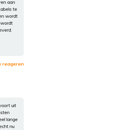
even aan
abels te
den wordt
 wordt
everd.
e reageren
voort uit
nsten
eel lange
echt nu