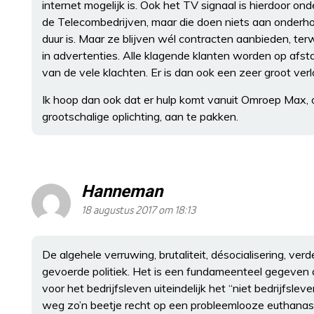
internet mogelijk is. Ook het TV signaal is hierdoor
de Telecombedrijven, maar die doen niets aan onderho
duur is. Maar ze blijven wél contracten aanbieden, ter
in advertenties. Alle klagende klanten worden op afs
van de vele klachten. Er is dan ook een zeer groot v
Ik hoop dan ook dat er hulp komt vanuit Omroep Max, 
grootschalige oplichting, aan te pakken.
Hanneman
18 augustus 2017 om 18:13
De algehele verruwing, brutaliteit, désocialisering, verd
gevoerde politiek. Het is een fundameenteel gegeven da
voor het bedrijfsleven uiteindelijk het “niet bedrijfsle
weg zo’n beetje recht op een probleemlooze euthanasi