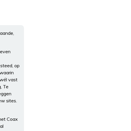
gaande,
ieven
steed, op
 waarin
 wél vast
g, Te
zeggen
w sites.
 het Coax
al