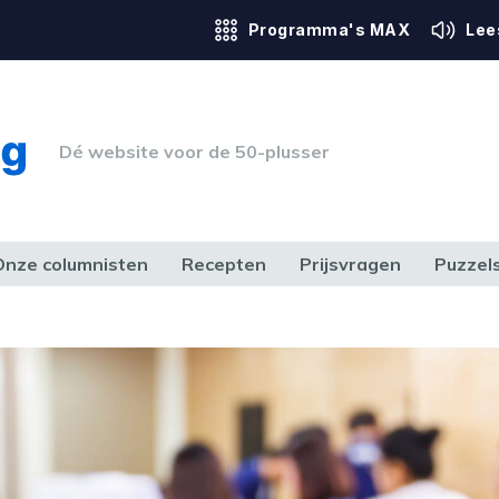
Programma's MAX
Lee
Dé website voor de 50-plusser
Onze columnisten
Recepten
Prijsvragen
Puzzel
ERK & RECHT
GEZONDHEID & SPORT
HUIS, TUIN & HOBBY
MEDIA & 