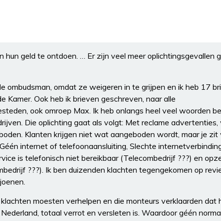
 hun geld te ontdoen. … Er zijn veel meer oplichtingsgevallen 
ale ombudsman, omdat ze weigeren in te grijpen en ik heb 17 br
 Kamer. Ook heb ik brieven geschreven, naar alle
steden, ook omroep Max. Ik heb onlangs heel veel woorden be
ijven. Die oplichting gaat als volgt: Met reclame advertenties,
oden. Klanten krijgen niet wat aangeboden wordt, maar je zit
Géén internet of telefoonaansluiting, Slechte internetverbindin
ice is telefonisch niet bereikbaar (Telecombedrijf ???) en op
mbedrijf ???). Ik ben duizenden klachten tegengekomen op revie
ljoenen.
g) klachten moesten verhelpen en die monteurs verklaarden dat
Nederland, totaal verrot en versleten is. Waardoor géén norma