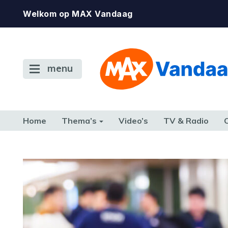
Welkom op MAX Vandaag
menu
Home
Thema’s
Video’s
TV & Radio
CONSUMENT
ETEN & DRINKEN
FAMILIE & RELATIE
GELD, W
TERUG NAAR TOEN