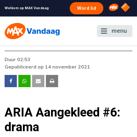
NPO S
Omroep 
Word lid
Welkom op MAX Vandaag
menu
Duur 02:53
Gepubliceerd op 14 november 2021
ARIA Aangekleed #6:
drama