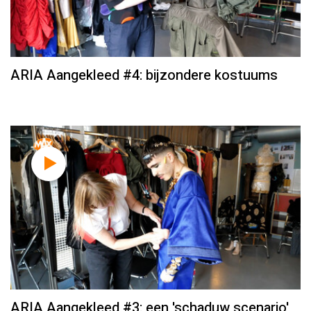
ARIA Aangekleed #4: bijzondere kostuums
ARIA Aangekleed #3: een 'schaduw scenario'