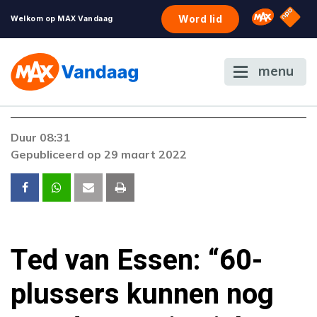
NPO S
Omroep 
Word lid
Welkom op MAX Vandaag
menu
Foutcode 403
Duur 08:31
De gewenste stream is op dit moment niet
Gepubliceerd op 29 maart 2022
beschikbaar. Als het probleem zich blijft
voordoen, neem dan contact op met onze
klantenservice.
Ted van Essen: “60-
plussers kunnen nog