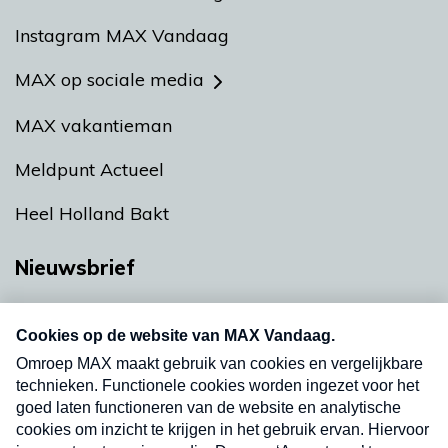
Instagram MAX Vandaag
MAX op sociale media
MAX vakantieman
Meldpunt Actueel
Heel Holland Bakt
Nieuwsbrief
Neem hier een gratis abonnement op onze
nieuwsbrief. Elke vrijdag- en dinsdagochtend in
uw mailbox.
Verzend