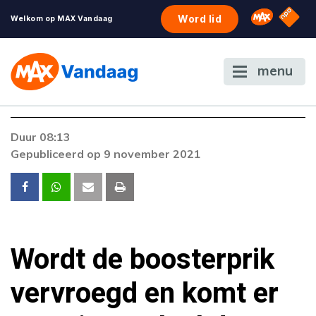
NPO S
Omroep 
Word lid
Welkom op MAX Vandaag
menu
Foutcode 403
Duur 08:13
De gewenste stream is op dit moment niet
Gepubliceerd op 9 november 2021
beschikbaar. Als het probleem zich blijft
voordoen, neem dan contact op met onze
klantenservice.
Wordt de boosterprik
vervroegd en komt er