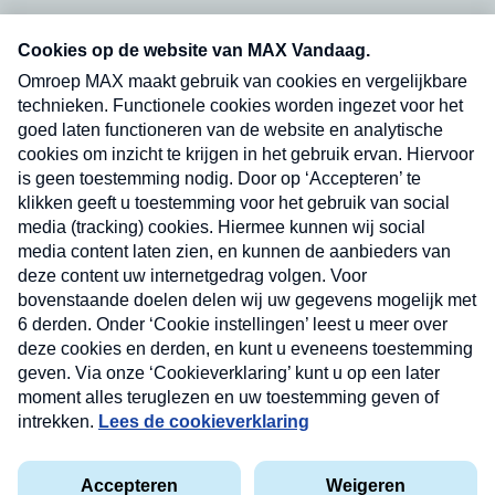
Neem hier een gratis abonnement op onze
nieuwsbrief. Elke vrijdag- en dinsdagochtend in
uw mailbox.
Verzend
Nieuwsbrief
Neem hier een gratis abonnement op onze
nieuwsbrief. Elke vrijdag- en dinsdagochtend in uw
mailbox.
Contact
Algemene voorwaarden
Privacyverklaring
Cookieverklaring