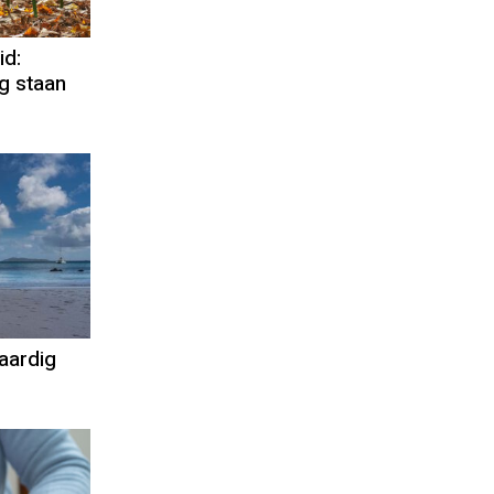
d:
g staan
aardig