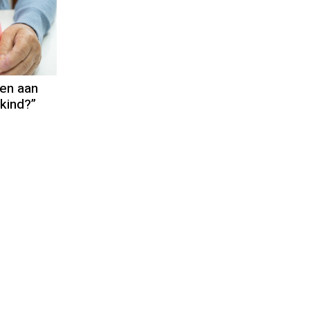
en aan
nkind?”