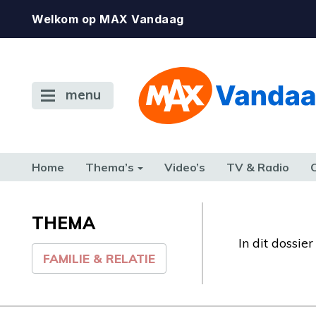
Welkom op MAX Vandaag
menu
Home
Thema’s
Video’s
TV & Radio
CONSUMENT
ETEN & DRINKEN
FAMILIE & RELATIE
GELD, W
TERUG NAAR TOEN
THEMA
In dit dossie
FAMILIE & RELATIE