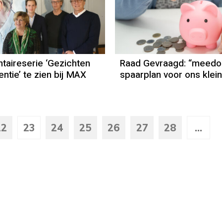
aireserie ‘Gezichten
Raad Gevraagd: “meedo
ntie’ te zien bij MAX
spaarplan voor ons klei
22
23
24
25
26
27
28
...