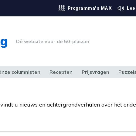
Programma's MAX
Lee
Dé website voor de 50-plusser
Onze columnisten
Recepten
Prijsvragen
Puzzel
ERK & RECHT
GEZONDHEID & SPORT
HUIS, TUIN & HOBBY
MEDIA & 
r vindt u nieuws en achtergrondverhalen over het onde