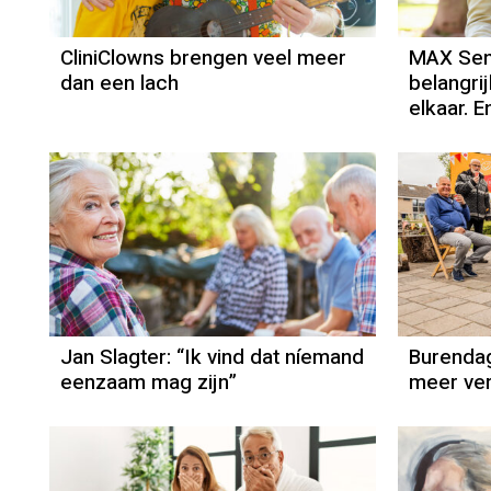
CliniClowns brengen veel meer
MAX Seni
dan een lach
belangrij
elkaar. E
Column
Jan Slagter
Jan Slagter: “Ik vind dat níemand
Burendag
eenzaam mag zijn”
meer ver