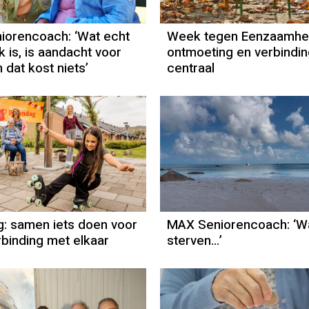
orencoach: ‘Wat echt
Week tegen Eenzaamhei
k is, is aandacht voor
ontmoeting en verbindin
n dat kost niets’
centraal
: samen iets doen voor
MAX Seniorencoach: ‘W
binding met elkaar
sterven…’