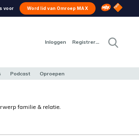
NPO Star
Omroep MAX
s voor
Word lid van Omroep MAX
Inloggen
Registreren
s
Podcast
Oproepen
CULTUUR
NATUUR & MILIEU
REIZEN & VERKEER
rwerp familie & relatie.