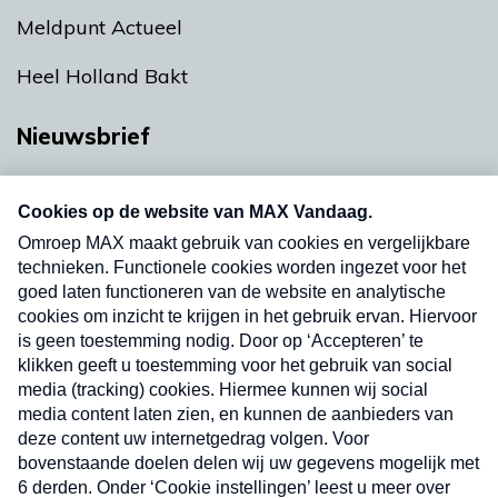
Meldpunt Actueel
Heel Holland Bakt
Nieuwsbrief
Neem hier een gratis abonnement op onze
nieuwsbrief. Elke vrijdag- en dinsdagochtend in
uw mailbox.
Verzend