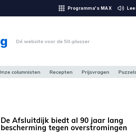
Programma's MAX
Lee
Dé website voor de 50-plusser
Onze columnisten
Recepten
Prijsvragen
Puzzel
ERK & RECHT
GEZONDHEID & SPORT
HUIS, TUIN & HOBBY
MEDIA & 
De Afsluitdijk biedt al 90 jaar lang
bescherming tegen overstromingen