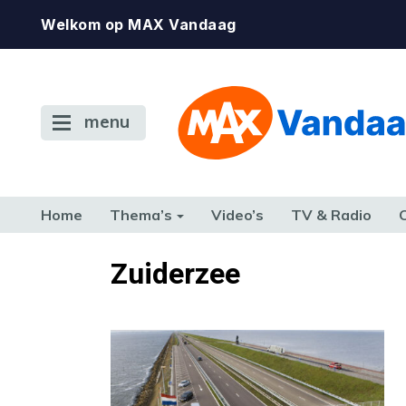
Welkom op MAX Vandaag
menu
Home
Thema’s
Video’s
TV & Radio
CONSUMENT
ETEN & DRINKEN
FAMILIE & RELATIE
GELD, W
Zuiderzee
TERUG NAAR TOEN