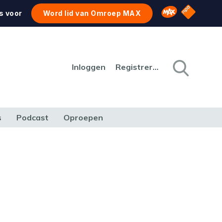
NPO Star
Omroep MAX
s voor
Word lid van Omroep MAX
Inloggen
Registreren
s
Podcast
Oproepen
CULTUUR
NATUUR & MILIEU
REIZEN & VERKEER