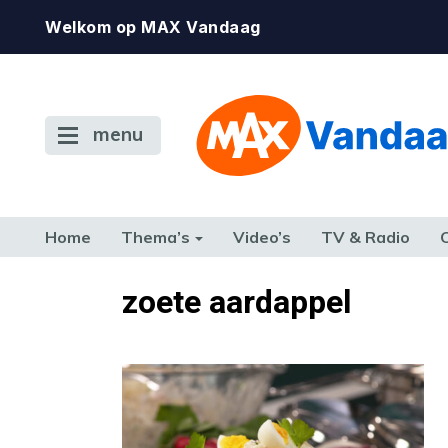
Welkom op MAX Vandaag
menu
Home
Thema’s
Video’s
TV & Radio
CONSUMENT
ETEN & DRINKEN
FAMILIE & RELATIE
GELD, W
zoete aardappel
TERUG NAAR TOEN