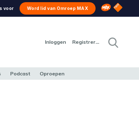
NPO Star
Omroep MAX
s voor
Word lid van Omroep MAX
Inloggen
Registreren
s
Podcast
Oproepen
CULTUUR
NATUUR & MILIEU
REIZEN & VERKEER