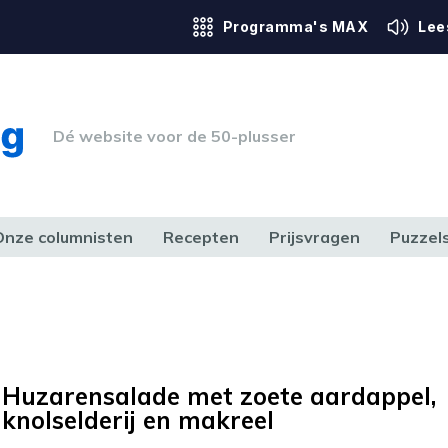
Programma's MAX
Lee
Dé website voor de 50-plusser
Onze columnisten
Recepten
Prijsvragen
Puzzel
ERK & RECHT
GEZONDHEID & SPORT
HUIS, TUIN & HOBBY
MEDIA & 
Huzarensalade met zoete aardappel,
knolselderij en makreel