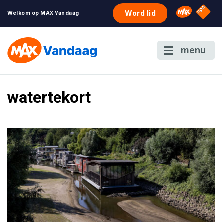
NPO S
Omroep 
Word lid
Welkom op MAX Vandaag
menu
watertekort