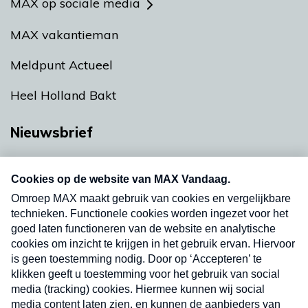
MAX op sociale media
MAX vakantieman
Meldpunt Actueel
Heel Holland Bakt
Nieuwsbrief
Neem hier een gratis abonnement op onze
nieuwsbrief. Elke vrijdag- en dinsdagochtend in
uw mailbox.
Verzend