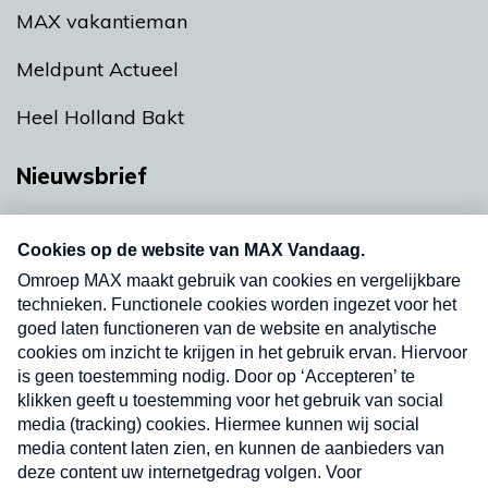
MAX vakantieman
Meldpunt Actueel
Heel Holland Bakt
Nieuwsbrief
Neem hier een gratis abonnement op onze
nieuwsbrief. Elke vrijdag- en dinsdagochtend in
uw mailbox.
Verzend