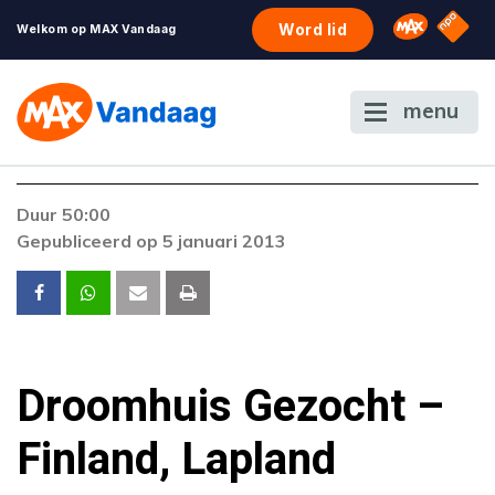
NPO S
Omroep 
Word lid
Welkom op MAX Vandaag
menu
Foutcode 4000
Duur 50:00
Er is een fout opgetreden bij het afspelen van
Gepubliceerd op 5 januari 2013
de stream.
Droomhuis Gezocht –
Finland, Lapland