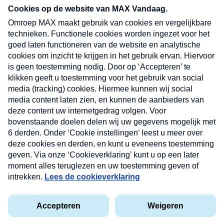
nieuwsbrief. Elke vrijdag- en dinsdagochtend in
uw mailbox.
Verzend
Nieuwsbrief
Neem hier een gratis abonnement op onze
nieuwsbrief. Elke vrijdag- en dinsdagochtend in uw
mailbox.
Contact
Algemene voorwaarden
Privacyverklaring
Cookieverklaring
Kwetsbaarheid melden
privacyverklaring
Copyright © 2026 MAX Vandaag -
Omroep MAX