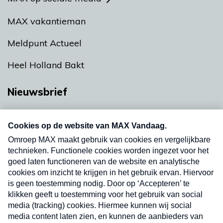
MAX vakantieman
Meldpunt Actueel
Heel Holland Bakt
Nieuwsbrief
Neem hier een gratis abonnement op onze
nieuwsbrief. Elke vrijdag- en dinsdagochtend in
uw mailbox.
Verzend