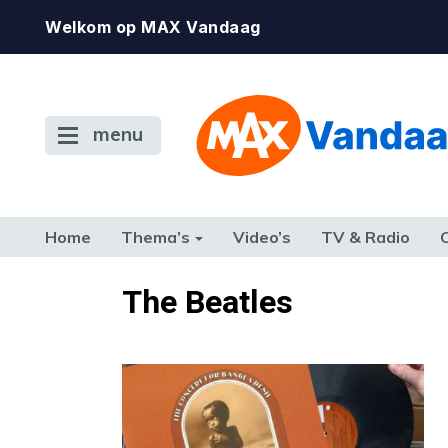
Welkom op MAX Vandaag
menu
Home
Thema’s
Video’s
TV & Radio
CONSUMENT
ETEN & DRINKEN
FAMILIE & RELATIE
GELD, W
The Beatles
TERUG NAAR TOEN