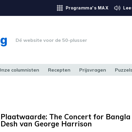
Programma's MAX
Lee
Dé website voor de 50-plusser
Onze columnisten
Recepten
Prijsvragen
Puzzel
ERK & RECHT
GEZONDHEID & SPORT
HUIS, TUIN & HOBBY
MEDIA & 
Plaatwaarde: The Concert for Bangla
Desh van George Harrison