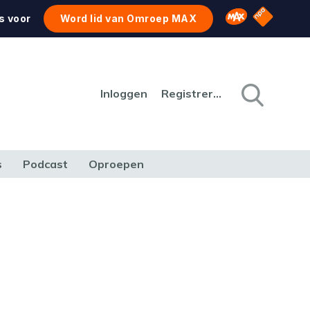
NPO Star
Omroep MAX
s voor
Word lid van Omroep MAX
Inloggen
Registreren
s
Podcast
Oproepen
CULTUUR
NATUUR & MILIEU
REIZEN & VERKEER