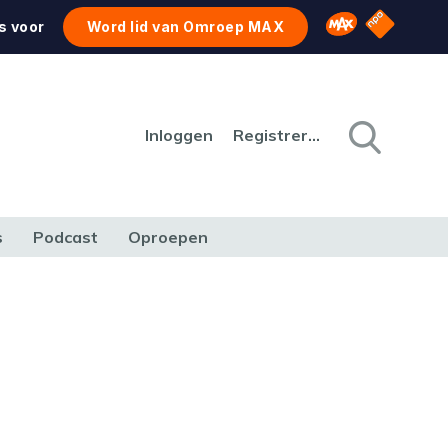
NPO Star
Omroep MAX
s voor
Word lid van Omroep MAX
Inloggen
Registreren
s
Podcast
Oproepen
CULTUUR
NATUUR & MILIEU
REIZEN & VERKEER