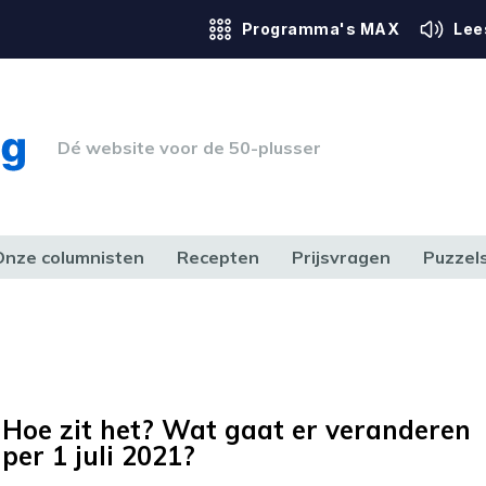
Programma's MAX
Lee
Dé website voor de 50-plusser
Onze columnisten
Recepten
Prijsvragen
Puzzel
ERK & RECHT
GEZONDHEID & SPORT
HUIS, TUIN & HOBBY
MEDIA & 
Hoe zit het? Wat gaat er veranderen
per 1 juli 2021?