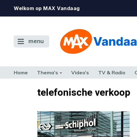
Welkom op MAX Vandaag
menu
Home
Thema’s
Video’s
TV & Radio
CONSUMENT
ETEN & DRINKEN
FAMILIE & RELATIE
GELD, W
telefonische verkoop
TERUG NAAR TOEN