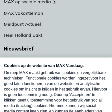
MAX op sociale media
MAX vakantieman
Meldpunt Actueel
Heel Holland Bakt
Nieuwsbrief
Neem hier een gratis abonnement op onze
nieuwsbrief. Elke vrijdag- en dinsdagochtend in
uw mailbox.
Verzend