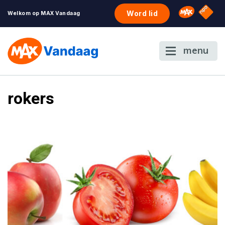
NPO S
Omroep 
Word lid
Welkom op MAX Vandaag
menu
rokers