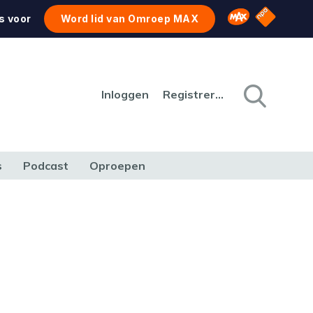
NPO Star
Omroep MAX
s voor
Word lid van Omroep MAX
Inloggen
Registreren
s
Podcast
Oproepen
CULTUUR
NATUUR & MILIEU
REIZEN & VERKEER