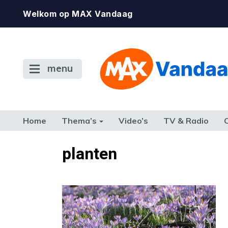
Welkom op MAX Vandaag
menu
Home
Thema’s
Video’s
TV & Radio
CONSUMENT
ETEN & DRINKEN
FAMILIE & RELATIE
GELD, W
planten
TERUG NAAR TOEN