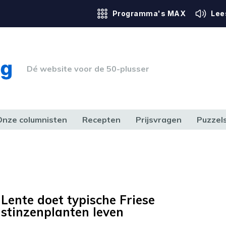
Programma's MAX
Lee
Dé website voor de 50-plusser
Onze columnisten
Recepten
Prijsvragen
Puzzel
ERK & RECHT
GEZONDHEID & SPORT
HUIS, TUIN & HOBBY
MEDIA & 
Lente doet typische Friese
stinzenplanten leven