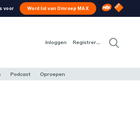
NPO Star
Omroep MAX
s voor
Word lid van Omroep MAX
Inloggen
Registreren
s
Podcast
Oproepen
CULTUUR
NATUUR & MILIEU
REIZEN & VERKEER