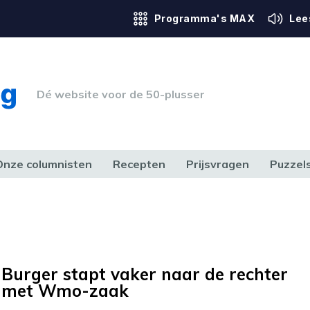
Programma's MAX
Lee
Dé website voor de 50-plusser
Onze columnisten
Recepten
Prijsvragen
Puzzel
ERK & RECHT
GEZONDHEID & SPORT
HUIS, TUIN & HOBBY
MEDIA & 
Burger stapt vaker naar de rechter
met Wmo-zaak