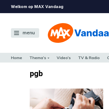
Welkom op MAX Vandaag
menu
Home
Thema’s
Video’s
TV & Radio
CONSUMENT
ETEN & DRINKEN
FAMILIE & RELATIE
GELD, W
pgb
TERUG NAAR TOEN