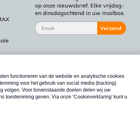
op onze nieuwsbrief. Elke vrijdag-
en dinsdagochtend in uw mailbox.
MAX
Verzend
iale
tieman
ctueel
Nieuwsbrief
d Bakt
Neem hier een gratis abonnement op onze
nieuwsbrief. Elke vrijdag- en dinsdagochtend in uw
mailbox.
Copyright © 2026 MAX Vandaag -
Omroep MAX
privacyverklaring