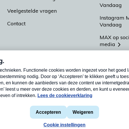
Vandaag
Veelgestelde vragen
Instagram 
Contact
Vandaag
MAX op soc
media
MAX vakan
Meldpunt A
Heel Hollan
aarden
Privacyverklaring
Cookieverklaring