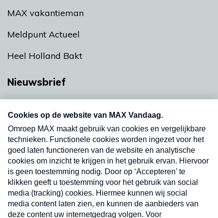
MAX vakantieman
Meldpunt Actueel
Heel Holland Bakt
Nieuwsbrief
Neem hier een gratis abonnement op onze
nieuwsbrief. Elke vrijdag- en dinsdagochtend in
uw mailbox.
Verzend