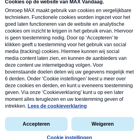
nieuwsbrief. Elke vrijdag- en dinsdagochtend in
uw mailbox.
Verzend
Nieuwsbrief
Neem hier een gratis abonnement op onze
nieuwsbrief. Elke vrijdag- en dinsdagochtend in uw
mailbox.
Contact
Algemene voorwaarden
Privacyverklaring
Cookieverklaring
Kwetsbaarheid melden
privacyverklaring
Copyright © 2026 MAX Vandaag -
Omroep MAX