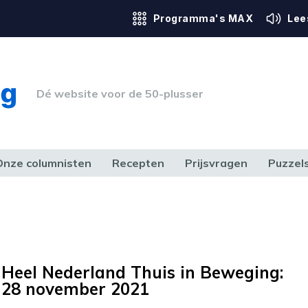
Programma's MAX
Lee
Dé website voor de 50-plusser
Onze columnisten
Recepten
Prijsvragen
Puzzel
ERK & RECHT
GEZONDHEID & SPORT
HUIS, TUIN & HOBBY
MEDIA & 
Heel Nederland Thuis in Beweging:
28 november 2021