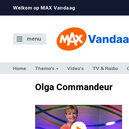
Welkom op MAX Vandaag
menu
Home
Thema’s
Video’s
TV & Radio
CONSUMENT
ETEN & DRINKEN
FAMILIE & RELATIE
GELD, W
Olga Commandeur
TERUG NAAR TOEN