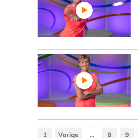
1
Vorige
...
8
9