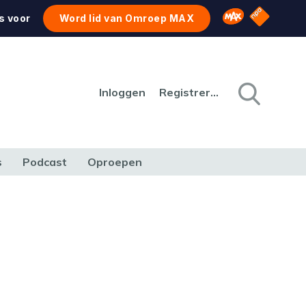
NPO Star
Omroep MAX
s voor
Word lid van Omroep MAX
Inloggen
Registreren
s
Podcast
Oproepen
CULTUUR
NATUUR & MILIEU
REIZEN & VERKEER