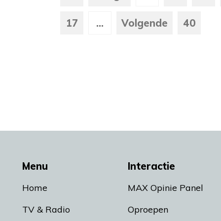
17
...
Volgende
40
Menu
Interactie
Home
MAX Opinie Panel
TV & Radio
Oproepen