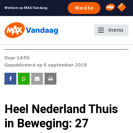
NPO S
Omroep 
Word lid
Welkom op MAX Vandaag
menu
Duur 14:55
Gepubliceerd op 6 september 2019
Heel Nederland Thuis
in Beweging: 27