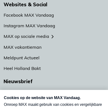
Websites & Social
Facebook MAX Vandaag
Instagram MAX Vandaag
MAX op sociale media
MAX vakantieman
Meldpunt Actueel
Heel Holland Bakt
Nieuwsbrief
Neem hier een gratis abonnement op onze
nieuwsbrief. Elke vrijdag- en dinsdagochtend in
uw mailbox.