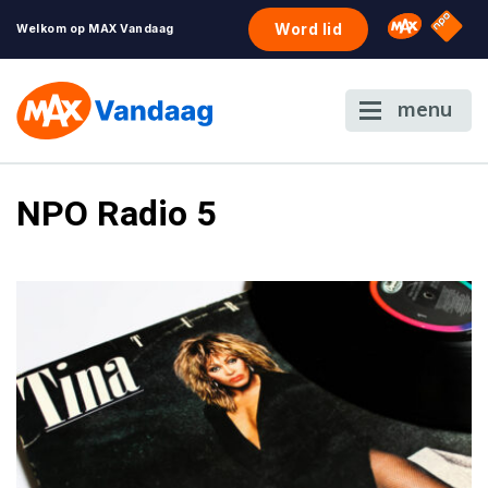
NPO S
Omroep 
Word lid
Welkom op MAX Vandaag
menu
NPO Radio 5