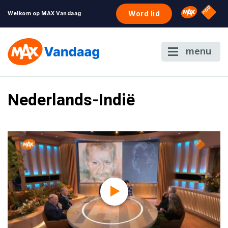
NPO S
Omroep 
Word lid
Welkom op MAX Vandaag
menu
Nederlands-Indië