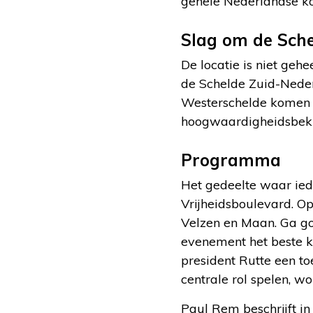
gehele Nederlandse kon
Slag om de Sch
De locatie is niet geh
de Schelde Zuid-Neder
Westerschelde komen 
hoogwaardigheidsbekle
Programma
Het gedeelte waar ied
Vrijheidsboulevard. Op
Velzen en Maan. Ga go
evenement het beste 
president Rutte een t
centrale rol spelen, w
Paul Rem beschrijft in