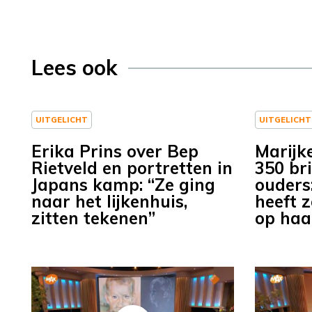
Lees ook
UITGELICHT
UITGELICHT
Erika Prins over Bep
Marijk
Rietveld en portretten in
350 br
Japans kamp: “Ze ging
ouders
naar het lijkenhuis,
heeft z
zitten tekenen”
op haa