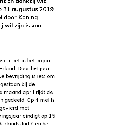
ht en dankzij wie
op 31 augustus 2019
ei door Koning
wil zijn is van
waar het in het najaar
rland. Door het jaar
 bevrijding is iets om
 gestaan bij de
e maand april rijdt de
en gedeeld. Op 4 mei is
 gevierd met
kingsjaar eindigt op 15
erlands-Indië en het