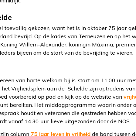
inkrijk.
elde
eel toevallig gekozen, want het is in oktober 75 jaar 
land bevrijd. Op de kades van Terneuzen en op het 
Koning Willem-Alexander, koningin Máxima, premier
ders bijeen om de start van de bevrijding te vieren.
ereen van harte welkom bij is, start om 11.00 uur me
 het Vrijheidsplein aan de Schelde zijn optredens va
ed voorbereid op pad en kijk op de website van
vrijh
kunt bereiken. Het middagprogramma waarin onder a
oespraak houdt en veteranen die gestreden hebben voo
ordt vanaf 14.30 uur lieve uitgezonden door de NOS.
 zijn column
75 jaar leven in vrijheid
de band tussen d