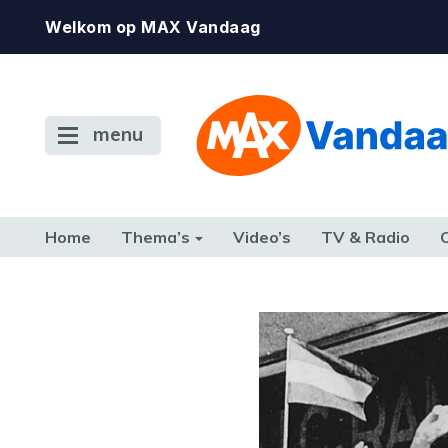
Welkom op MAX Vandaag
menu
Home
Thema’s
Video’s
TV & Radio
CONSUMENT
ETEN & DRINKEN
FAMILIE & RELATIE
GELD, W
TERUG NAAR TOEN