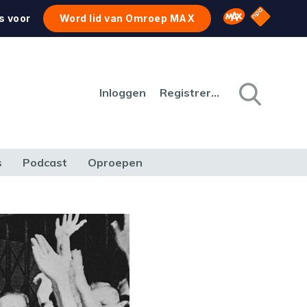
NPO Star
Omroep MAX
s voor
Word lid van Omroep MAX
Inloggen
Registreren
s
Podcast
Oproepen
CULTUUR
NATUUR & MILIEU
REIZEN & VERKEER