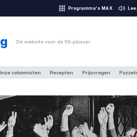
Programma's MAX
Lee
Dé website voor de 50-plusser
Onze columnisten
Recepten
Prijsvragen
Puzzel
ERK & RECHT
GEZONDHEID & SPORT
HUIS, TUIN & HOBBY
MEDIA & 