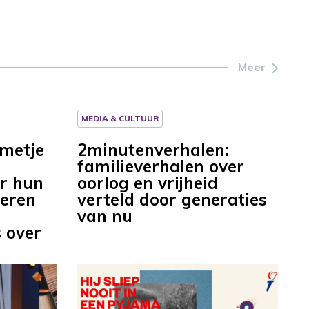
Meer
MEDIA & CULTUUR
mmetje
2minutenverhalen:
familieverhalen over
or hun
oorlog en vrijheid
deren
verteld door generaties
van nu
 over