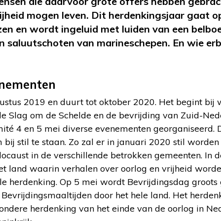
mensen die daarvoor grote offers hebben gebrac
vrijheid mogen leven. Dit herdenkingsjaar gaat 
zen en wordt ingeluid met luiden van een belbo
 saluutschoten van marineschepen. En wie erbij 
enementen
gustus 2019 en duurt tot oktober 2020. Het begint bij 
de Slag om de Schelde en de bevrijding van Zuid-Nede
té 4 en 5 mei diverse evenementen georganiseerd. De
bij stil te staan. Zo zal er in januari 2020 stil worden
locaust in de verschillende betrokken gemeenten. In d
et land waarin verhalen over oorlog en vrijheid word
ale herdenking. Op 5 mei wordt Bevrijdingsdag groots
n Bevrijdingsmaaltijden door het hele land. Het herden
zondere herdenking van het einde van de oorlog in Ned