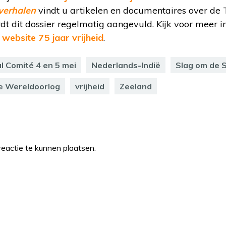
verhalen
vindt u artikelen en documentaires over de
t dit dossier regelmatig aangevuld. Kijk voor meer i
e
website 75 jaar vrijheid
.
l Comité 4 en 5 mei
Nederlands-Indië
Slag om de 
 Wereldoorlog
vrijheid
Zeeland
eactie te kunnen plaatsen.