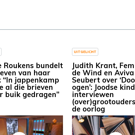
UITGELICHT
e Roukens bundelt
Judith Krant, Fe
ieven van haar
de Wind en Aviva
: “In jappenkamp
Seubert over ‘Do
e al die brieven
ogen’: Joodse kin
r buik gedragen”
interviewen
(over)grootouders
de oorlog