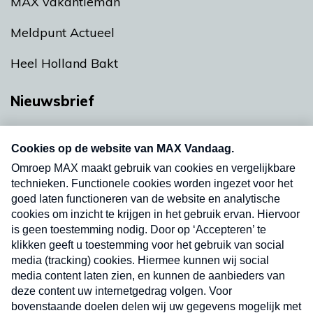
MAX vakantieman
Meldpunt Actueel
Heel Holland Bakt
Nieuwsbrief
Neem hier een gratis abonnement op onze
nieuwsbrief. Elke vrijdag- en dinsdagochtend in
uw mailbox.
Verzend