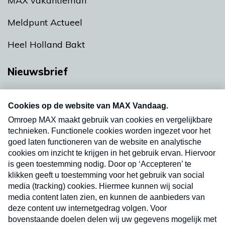
MAX vakantieman
Meldpunt Actueel
Heel Holland Bakt
Nieuwsbrief
Neem hier een gratis abonnement op onze
nieuwsbrief. Elke vrijdag- en dinsdagochtend in
uw mailbox.
Verzend