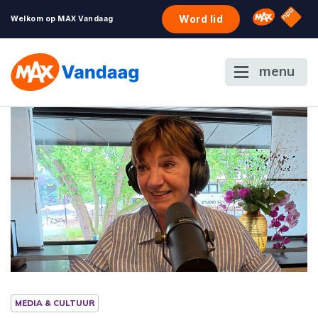
NPO S
Omroep 
Word lid
Welkom op MAX Vandaag
menu
MEDIA & CULTUUR