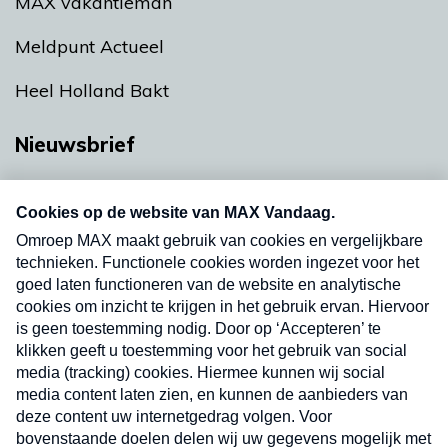
MAX vakantieman
Meldpunt Actueel
Heel Holland Bakt
Nieuwsbrief
Neem hier een gratis abonnement op onze
nieuwsbrief. Elke vrijdag- en dinsdagochtend in
uw mailbox.
Verzend