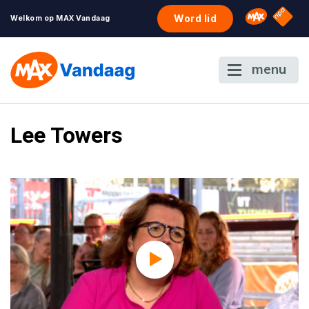
NPO S
Omroep 
Word lid
Welkom op MAX Vandaag
menu
Lee Towers