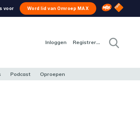
NPO Star
Omroep MAX
s voor
Word lid van Omroep MAX
Inloggen
Registreren
s
Podcast
Oproepen
CULTUUR
NATUUR & MILIEU
REIZEN & VERKEER