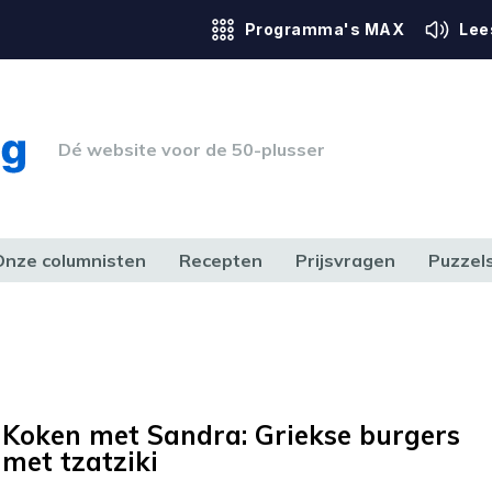
Programma's MAX
Lee
Dé website voor de 50-plusser
Onze columnisten
Recepten
Prijsvragen
Puzzel
ERK & RECHT
GEZONDHEID & SPORT
HUIS, TUIN & HOBBY
MEDIA & 
Koken met Sandra: Griekse burgers
met tzatziki