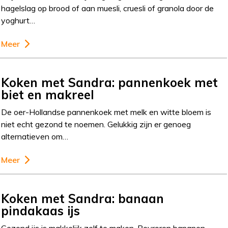
hagelslag op brood of aan muesli, cruesli of granola door de
yoghurt…
Meer
Koken met Sandra: pannenkoek met
biet en makreel
De oer-Hollandse pannenkoek met melk en witte bloem is
niet echt gezond te noemen. Gelukkig zijn er genoeg
alternatieven om…
Meer
Koken met Sandra: banaan
pindakaas ijs
Gezond ijs is makkelijk zelf te maken. Bevroren bananen,