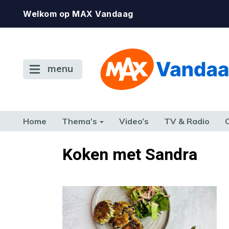
Welkom op MAX Vandaag
menu
Home
Thema’s
Video’s
TV & Radio
CONSUMENT
ETEN & DRINKEN
FAMILIE & RELATIE
GELD, W
Koken met Sandra
TERUG NAAR TOEN