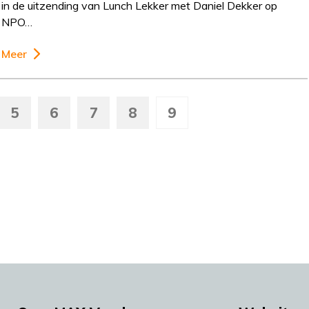
in de uitzending van Lunch Lekker met Daniel Dekker op
NPO…
Meer
5
6
7
8
9