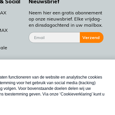
& Social
Nieuwsbrief
MAX
Neem hier een gratis abonnement
op onze nieuwsbrief. Elke vrijdag-
en dinsdagochtend in uw mailbox.
MAX
Verzend
iale
tieman
ctueel
Nieuwsbrief
d Bakt
Neem hier een gratis abonnement op onze
nieuwsbrief. Elke vrijdag- en dinsdagochtend in uw
mailbox.