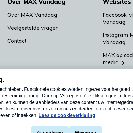
Over MAX Vandaag
Websites 
Over MAX Vandaag
Facebook 
Vandaag
Veelgestelde vragen
Instagram 
Contact
Vandaag
MAX op soc
media
MAX vakan
Meldpunt A
Heel Hollan