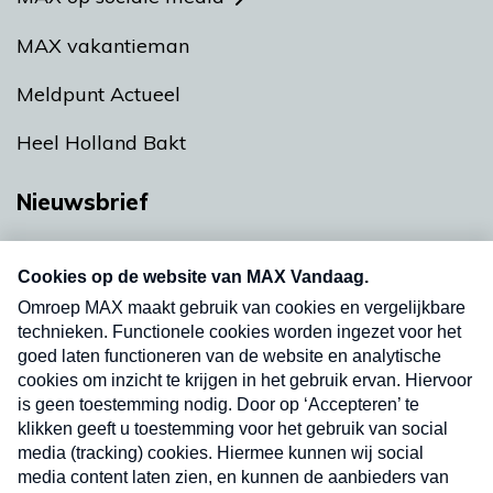
MAX vakantieman
Meldpunt Actueel
Heel Holland Bakt
Nieuwsbrief
Neem hier een gratis abonnement op onze
nieuwsbrief. Elke vrijdag- en dinsdagochtend in
uw mailbox.
Verzend