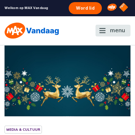
NPO S
Omroep 
Word lid
Welkom op MAX Vandaag
menu
MEDIA & CULTUUR