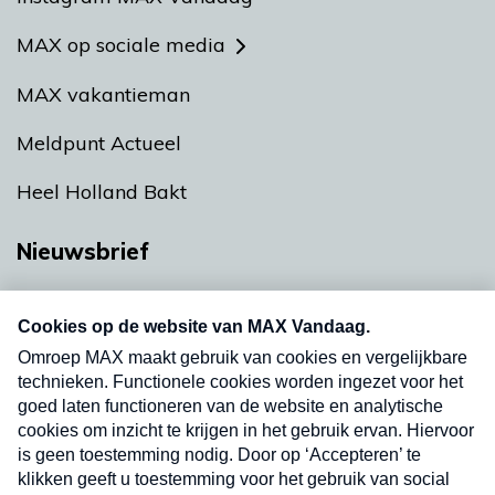
MAX op sociale media
MAX vakantieman
Meldpunt Actueel
Heel Holland Bakt
Nieuwsbrief
Neem hier een gratis abonnement op onze
nieuwsbrief. Elke vrijdag- en dinsdagochtend in
uw mailbox.
Verzend